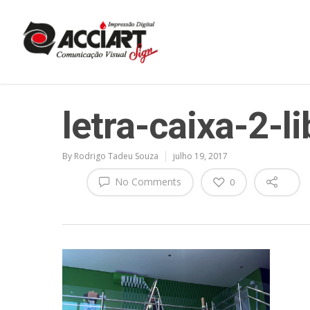
letra-caixa-2-l
By
Rodrigo Tadeu Souza
julho 19, 2017
No Comments
0