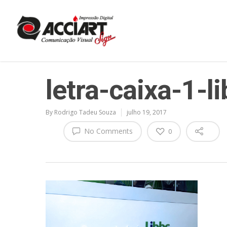
letra-caixa-1-l
By
Rodrigo Tadeu Souza
julho 19, 2017
No Comments
0