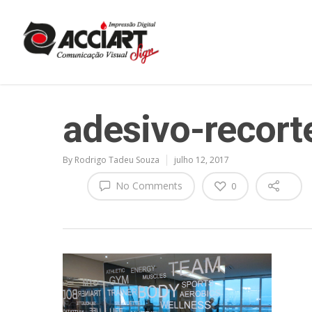
adesivo-recort
By
Rodrigo Tadeu Souza
julho 12, 2017
No Comments
0