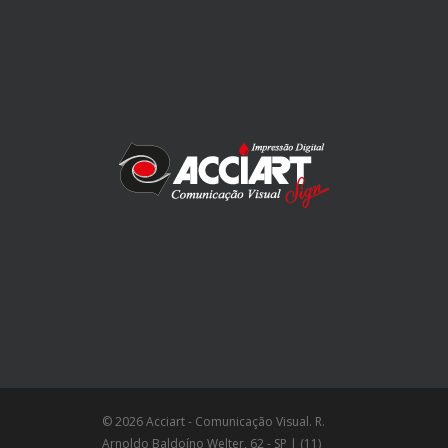
© 2026 Acciart - Comunicação Visual. R.
Arnoldo Baldoíno Welter, 62 - SP | (11)