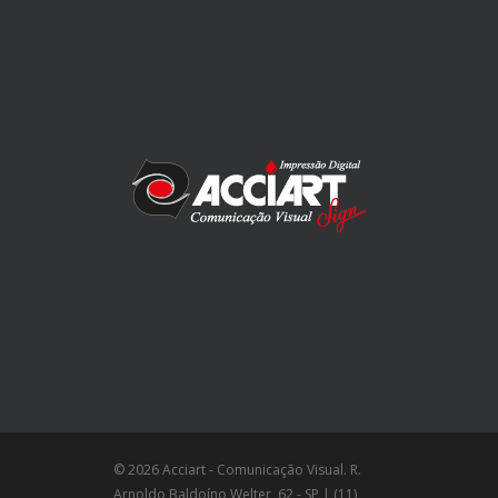
© 2026 Acciart - Comunicação Visual. R.
Arnoldo Baldoíno Welter, 62 - SP | (11)