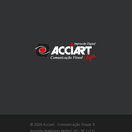
© 2026 Acciart - Comunicação Visual. R.
Arnoldo Baldoíno Welter, 62 - SP | (11)