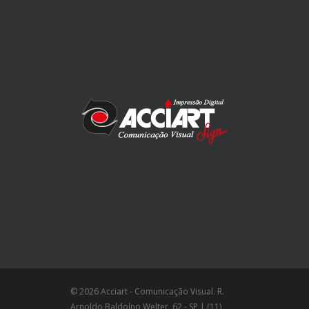
© 2026 Acciart - Comunicação Visual. R.
Arnoldo Baldoíno Welter, 62 - SP | (11)