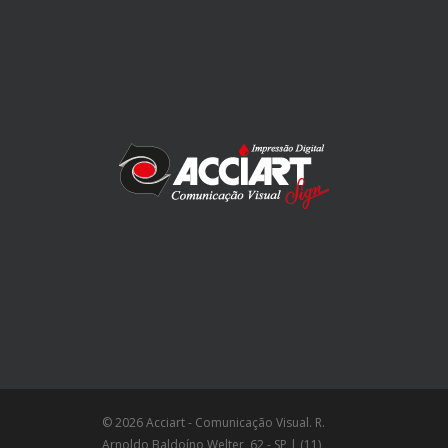
© 2026 Acciart - Comunicação Visual. R.
Arnoldo Baldoíno Welter, 62 - SP | (11)