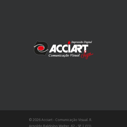
© 2026 Acciart - Comunicação Visual. R.
Arnoldo Baldoíno Welter, 62 - SP | (11)