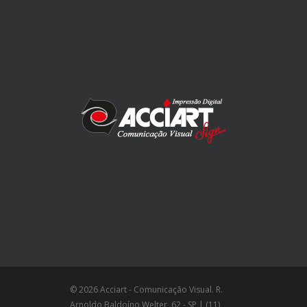
© 2026 Acciart - Comunicação Visual. R.
Arnoldo Baldoíno Welter, 62 - SP | (11)