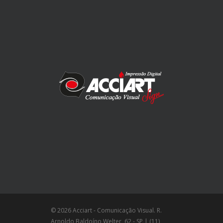
© 2026 Acciart - Comunicação Visual. R.
Arnoldo Baldoíno Welter, 62 - SP | (11)