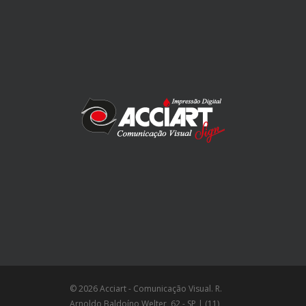
© 2026 Acciart - Comunicação Visual. R.
Arnoldo Baldoíno Welter, 62 - SP | (11)