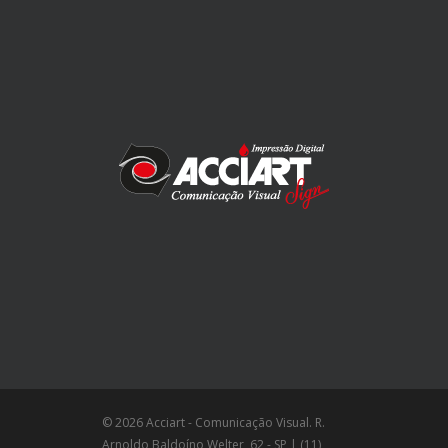
© 2026 Acciart - Comunicação Visual. R.
Arnoldo Baldoíno Welter, 62 - SP | (11)