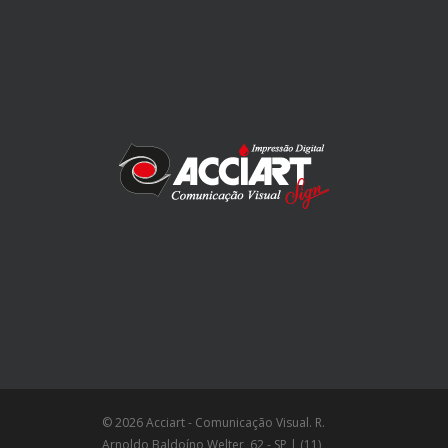
© 2026 Acciart - Comunicação Visual. R.
Arnoldo Baldoíno Welter, 62 - SP | (11)