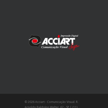
© 2026 Acciart - Comunicação Visual. R.
Arnoldo Baldoíno Welter, 62 - SP | (11)