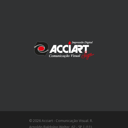
© 2026 Acciart - Comunicação Visual. R.
Arnoldo Baldoíno Welter, 62 - SP | (11)