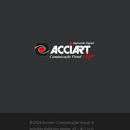
© 2026 Acciart - Comunicação Visual. R.
Arnoldo Baldoíno Welter, 62 - SP | (11)