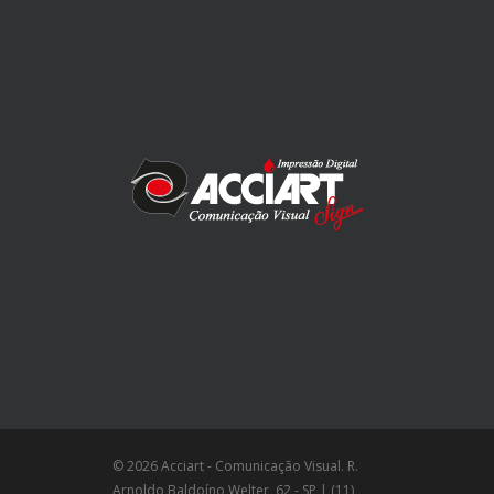
© 2026 Acciart - Comunicação Visual. R.
Arnoldo Baldoíno Welter, 62 - SP | (11)