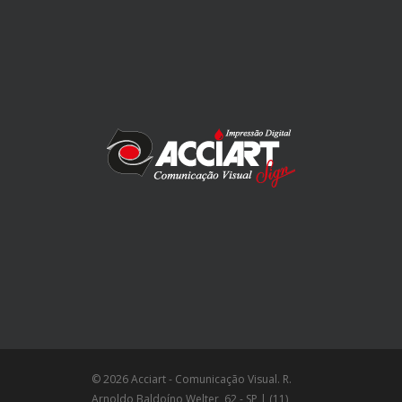
© 2026 Acciart - Comunicação Visual. R.
Arnoldo Baldoíno Welter, 62 - SP | (11)