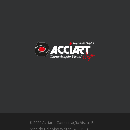
© 2026 Acciart - Comunicação Visual. R.
Arnoldo Baldoíno Welter, 62 - SP | (11)