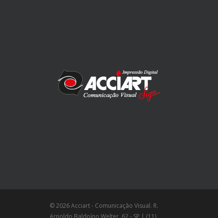
© 2026 Acciart - Comunicação Visual. R.
Arnoldo Baldoíno Welter, 62 - SP | (11)