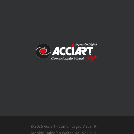
© 2026 Acciart - Comunicação Visual. R.
Arnoldo Baldoíno Welter, 62 - SP | (11)