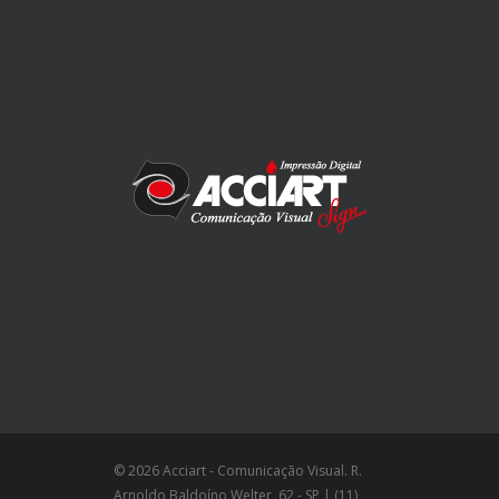
© 2026 Acciart - Comunicação Visual. R.
Arnoldo Baldoíno Welter, 62 - SP | (11)