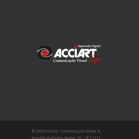
© 2026 Acciart - Comunicação Visual. R.
Arnoldo Baldoíno Welter, 62 - SP | (11)