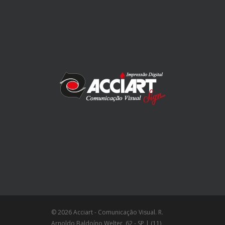
© 2026 Acciart - Comunicação Visual. R.
Arnoldo Baldoíno Welter, 62 - SP | (11)