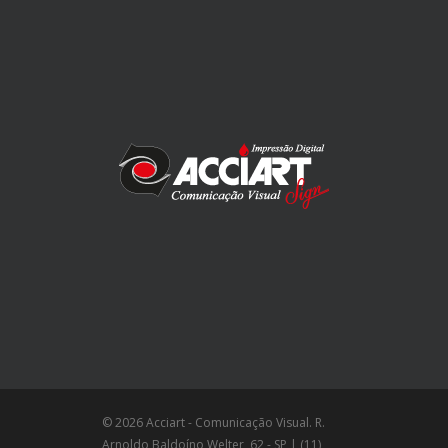
© 2026 Acciart - Comunicação Visual. R.
Arnoldo Baldoíno Welter, 62 - SP | (11)