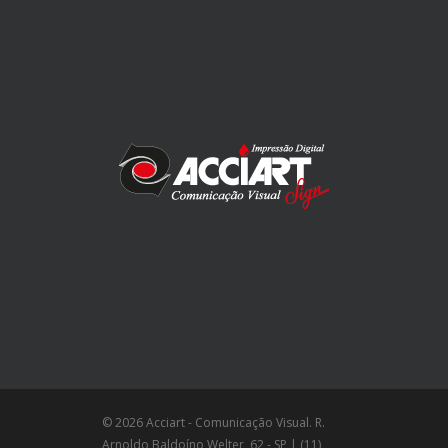
© 2026 Acciart - Comunicação Visual. R.
Arnoldo Baldoíno Welter, 62 - SP | (11)