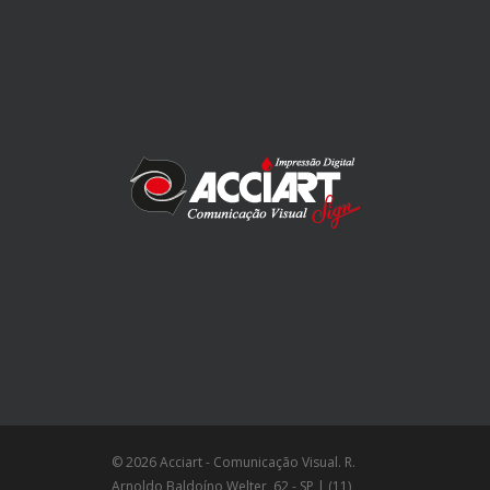
© 2026 Acciart - Comunicação Visual. R.
Arnoldo Baldoíno Welter, 62 - SP | (11)