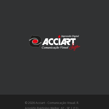
© 2026 Acciart - Comunicação Visual. R.
Arnoldo Baldoíno Welter, 62 - SP | (11)