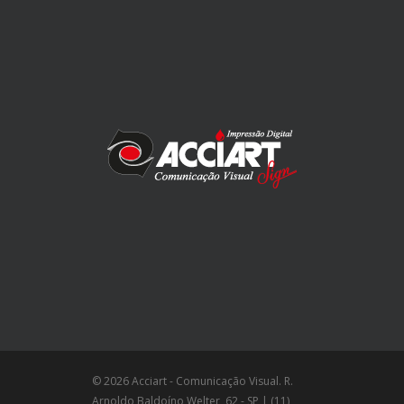
© 2026 Acciart - Comunicação Visual. R.
Arnoldo Baldoíno Welter, 62 - SP | (11)