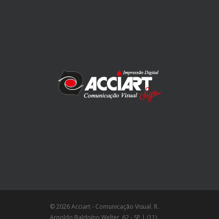
© 2026 Acciart - Comunicação Visual. R.
Arnoldo Baldoíno Welter, 62 - SP | (11)