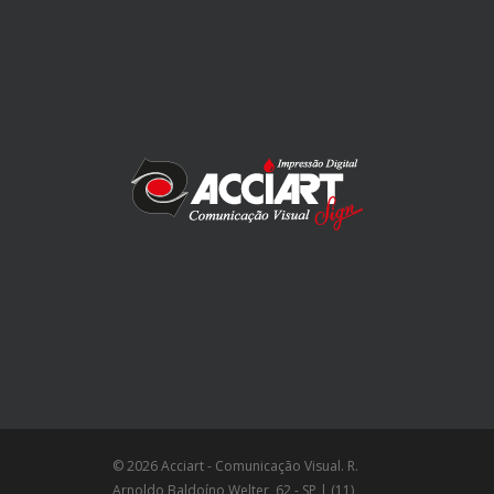
© 2026 Acciart - Comunicação Visual. R.
Arnoldo Baldoíno Welter, 62 - SP | (11)