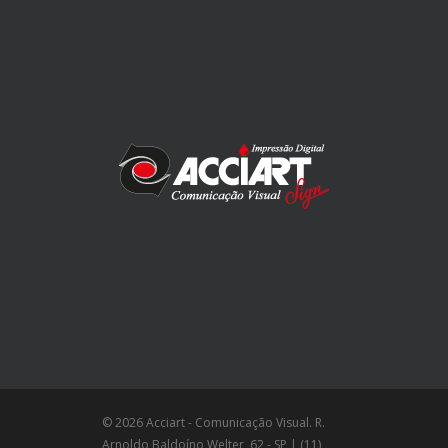
© 2026 Acciart - Comunicação Visual. R.
Arnoldo Baldoíno Welter, 62 - SP | (11)