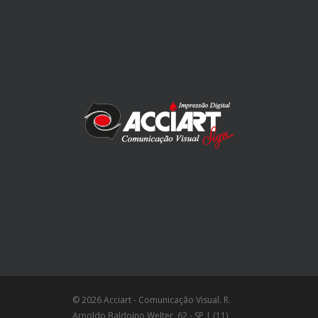
© 2026 Acciart - Comunicação Visual. R.
Arnoldo Baldoíno Welter, 62 - SP | (11)