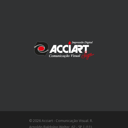
© 2026 Acciart - Comunicação Visual. R.
Arnoldo Baldoíno Welter, 62 - SP | (11)