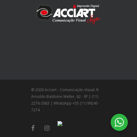
© 2026 Acciart - Comunicação Visual. R.
Arnoldo Baldoíno Welter, 62 - SP | (11)
2276-2883 | WhatsApp +55 (11) 99245-
7274