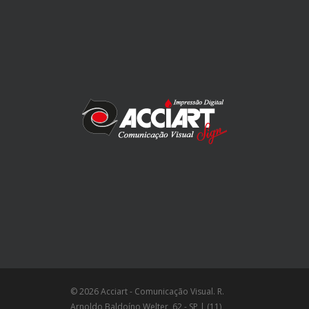
© 2026 Acciart - Comunicação Visual. R.
Arnoldo Baldoíno Welter, 62 - SP | (11)