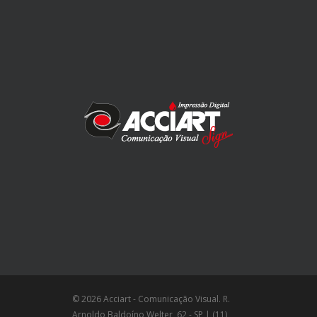
© 2026 Acciart - Comunicação Visual. R.
Arnoldo Baldoíno Welter, 62 - SP | (11)